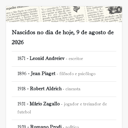
Nascidos no dia de hoje, 9 de agosto de
2026
1871 -
Leonid Andreiev
escritor
1896 -
Jean Piaget
filósofo e psicólogo
1918 -
Robert Aldrich
cineasta
1931 -
Mário Zagallo
jogador e treinador de
futebol
1939 -
Romano Prodi
político